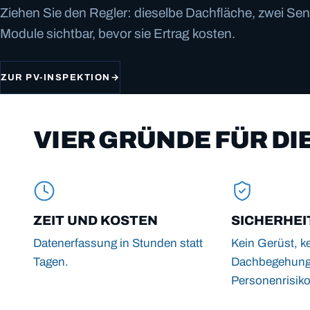
Ziehen Sie den Regler: dieselbe Dachfläche, zwei Se
Module sichtbar, bevor sie Ertrag kosten.
ZUR PV-INSPEKTION
→
VIER GRÜNDE FÜR DI
ZEIT UND KOSTEN
SICHERHEI
Datenerfassung in Stunden statt
Kein Gerüst, k
Tagen.
Dachbegehung,
Personenrisiko