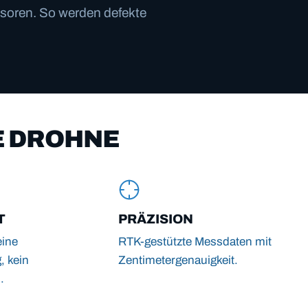
nsoren. So werden defekte
E DROHNE
T
PRÄZISION
eine
RTK-gestützte Messdaten mit
 kein
Zentimetergenauigkeit.
.