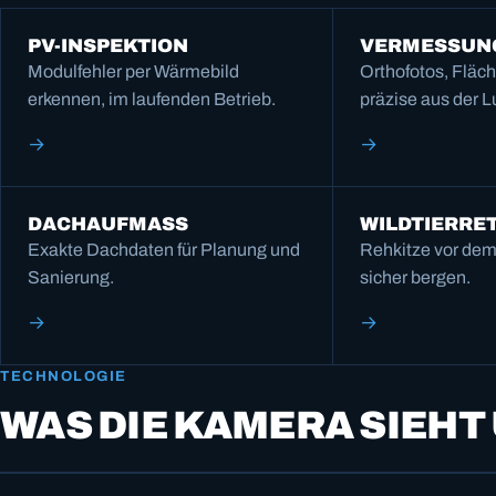
PV-INSPEKTION
VERMESSUN
Modulfehler per Wärmebild
Orthofotos, Fläc
erkennen, im laufenden Betrieb.
präzise aus der Lu
→
→
DACHAUFMASS
WILDTIER­R
Exakte Dachdaten für Planung und
Rehkitze vor de
Sanierung.
sicher bergen.
→
→
TECHNOLOGIE
WAS DIE KAMERA SIEHT
KAMERA