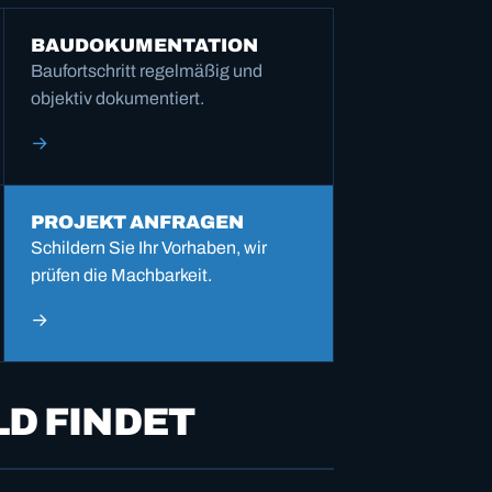
BAU­DOKUMENTATION
Baufortschritt regelmäßig und
objektiv dokumentiert.
→
PROJEKT ANFRAGEN
Schildern Sie Ihr Vorhaben, wir
prüfen die Machbarkeit.
→
LD FINDET
WÄRMEBILD