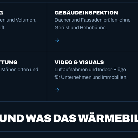
G
GEBÄUDE­INSPEKTION
hen und Volumen,
Dächer und Fassaden prüfen, ohne
ft.
Gerüst und Hebebühne.
→
ETTUNG
VIDEO & VISUALS
m Mähen orten und
Luftaufnahmen und Indoor-Flüge
für Unternehmen und Immobilien.
→
 UND WAS DAS WÄRMEBI